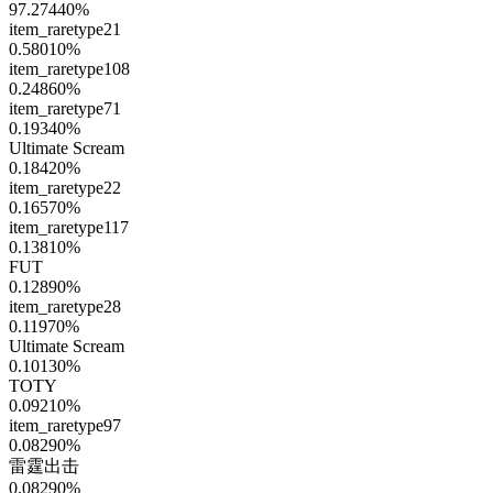
97.27440
%
item_raretype21
0.58010
%
item_raretype108
0.24860
%
item_raretype71
0.19340
%
Ultimate Scream
0.18420
%
item_raretype22
0.16570
%
item_raretype117
0.13810
%
FUT
0.12890
%
item_raretype28
0.11970
%
Ultimate Scream
0.10130
%
TOTY
0.09210
%
item_raretype97
0.08290
%
雷霆出击
0.08290
%