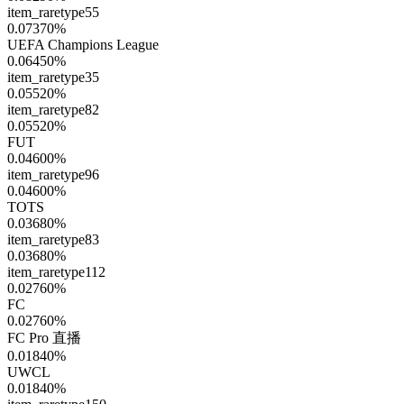
item_raretype55
0.07370
%
UEFA Champions League
0.06450
%
item_raretype35
0.05520
%
item_raretype82
0.05520
%
FUT
0.04600
%
item_raretype96
0.04600
%
TOTS
0.03680
%
item_raretype83
0.03680
%
item_raretype112
0.02760
%
FC
0.02760
%
FC Pro 直播
0.01840
%
UWCL
0.01840
%