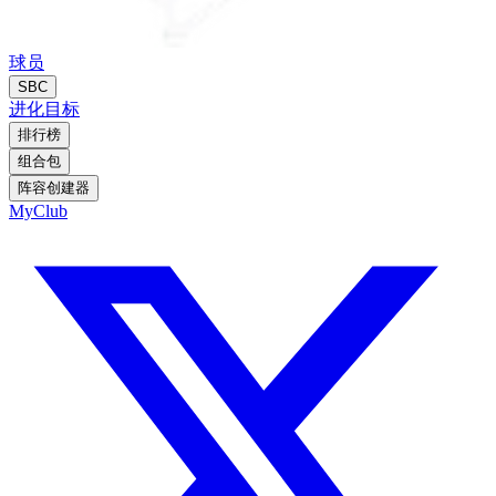
球员
SBC
进化
目标
排行榜
组合包
阵容创建器
MyClub