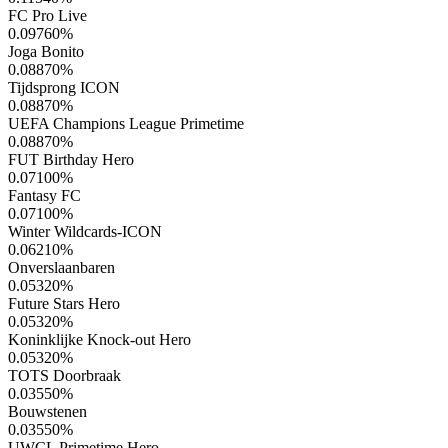
FC Pro Live
0.09760
%
Joga Bonito
0.08870
%
Tijdsprong ICON
0.08870
%
UEFA Champions League Primetime
0.08870
%
FUT Birthday Hero
0.07100
%
Fantasy FC
0.07100
%
Winter Wildcards-ICON
0.06210
%
Onverslaanbaren
0.05320
%
Future Stars Hero
0.05320
%
Koninklijke Knock-out Hero
0.05320
%
TOTS Doorbraak
0.03550
%
Bouwstenen
0.03550
%
UWCL Primetime Hero