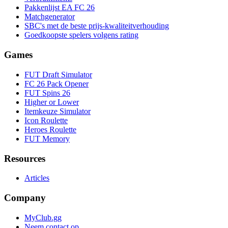
Pakkenlijst EA FC 26
Matchgenerator
SBC's met de beste prijs-kwaliteitverhouding
Goedkoopste spelers volgens rating
Games
FUT Draft Simulator
FC 26 Pack Opener
FUT Spins 26
Higher or Lower
Itemkeuze Simulator
Icon Roulette
Heroes Roulette
FUT Memory
Resources
Articles
Company
MyClub.gg
Neem contact op