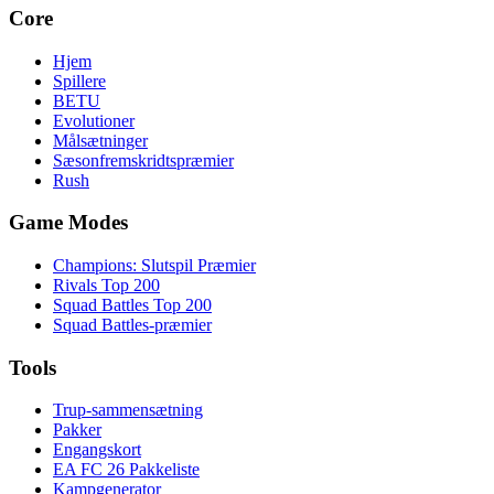
Core
Hjem
Spillere
BETU
Evolutioner
Målsætninger
Sæsonfremskridtspræmier
Rush
Game Modes
Champions: Slutspil Præmier
Rivals Top 200
Squad Battles Top 200
Squad Battles-præmier
Tools
Trup-sammensætning
Pakker
Engangskort
EA FC 26 Pakkeliste
Kampgenerator