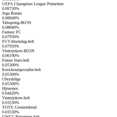
UEFA Champions League Primetime
0.09720
%
Joga Bonito
0.08840
%
Tidsspring-IKON
0.08840
%
Fantasy FC
0.07950
%
FUT-fdselsdag-helt
0.07950
%
Vinterjokere-IKON
0.06190
%
Future Stars-helt
0.05300
%
Knockoutspecialist-helt
0.05300
%
Ubrydelige
0.05300
%
Hjrnesten
0.04420
%
Vinterjokere-helt
0.03530
%
TOTS: Gennembrud
0.03530
%
UWCL Primetime-helt