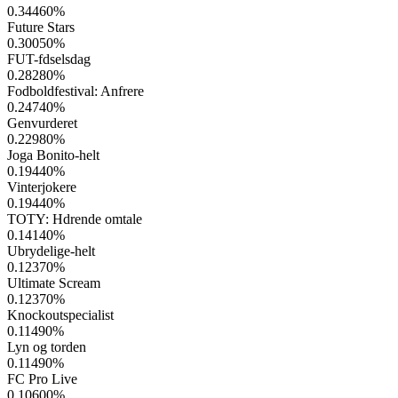
0.34460
%
Future Stars
0.30050
%
FUT-fdselsdag
0.28280
%
Fodboldfestival: Anfrere
0.24740
%
Genvurderet
0.22980
%
Joga Bonito-helt
0.19440
%
Vinterjokere
0.19440
%
TOTY: Hdrende omtale
0.14140
%
Ubrydelige-helt
0.12370
%
Ultimate Scream
0.12370
%
Knockoutspecialist
0.11490
%
Lyn og torden
0.11490
%
FC Pro Live
0.10600
%