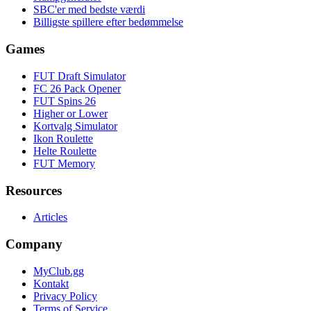
SBC'er med bedste værdi
Billigste spillere efter bedømmelse
Games
FUT Draft Simulator
FC 26 Pack Opener
FUT Spins 26
Higher or Lower
Kortvalg Simulator
Ikon Roulette
Helte Roulette
FUT Memory
Resources
Articles
Company
MyClub.gg
Kontakt
Privacy Policy
Terms of Service