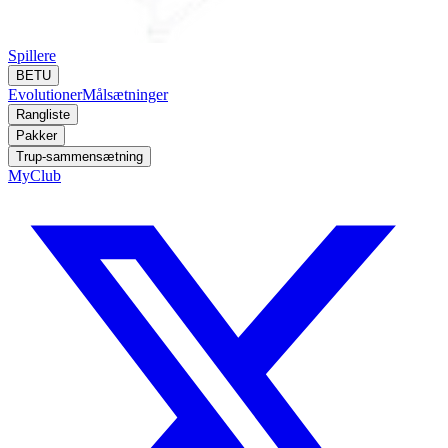
Spillere
BETU
Evolutioner
Målsætninger
Rangliste
Pakker
Trup-sammensætning
MyClub