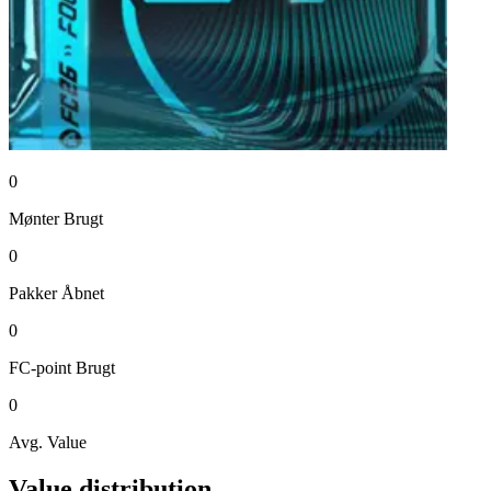
0
Mønter
Brugt
0
Pakker
Åbnet
0
FC-point
Brugt
0
Avg. Value
Value distribution