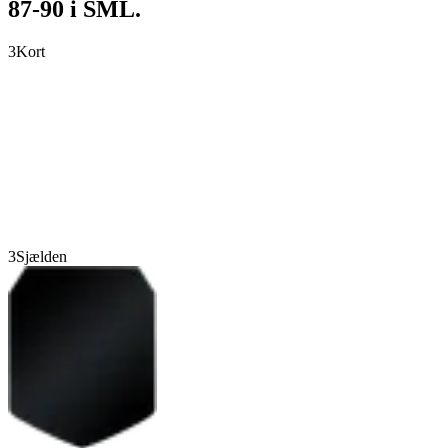
87-90 i SML.
3
Kort
3
Sjælden