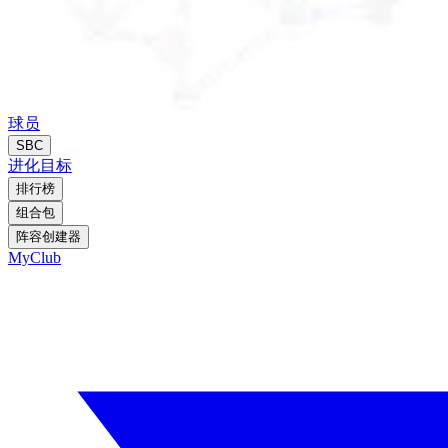
球员
SBC
进化
目标
排行榜
组合包
阵容创建器
MyClub