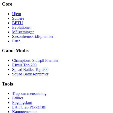
Core
Hjem
Spillere
BETU
Evolutioner
Målsætninger
Sæsonfremskridtspræmier
Rush
Game Modes
Champions: Slutspil Præmier
Rivals Top 200
Squad Battles Top 200
Squad Battles-præmier
Tools
Trup-sammensætning
Pakker
Engangskort
EA FC 26 Pakkeliste
Kampgenerator