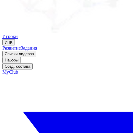
Игроки
ИПК
Развитие
Задания
Списки лидеров
Наборы
Созд. состава
MyClub