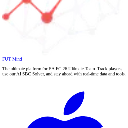
FUT Mind
The ultimate platform for EA FC
26
Ultimate Team. Track players,
use our AI SBC Solver, and stay ahead with real-time data and tools.