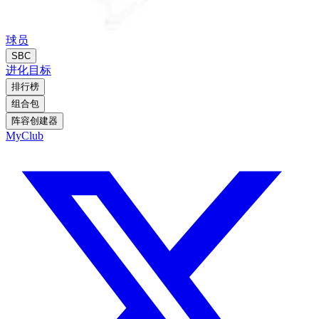
球员
SBC
进化
目标
排行榜
组合包
阵容创建器
MyClub