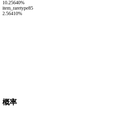
10.25640
%
item_raretype85
2.56410
%
概率