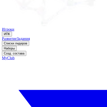
Игроки
ИПК
Развитие
Задания
Списки лидеров
Наборы
Созд. состава
MyClub