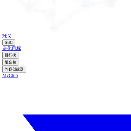
球员
SBC
进化
目标
排行榜
组合包
阵容创建器
MyClub