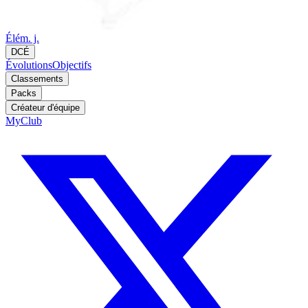
Élém. j.
DCÉ
Évolutions
Objectifs
Classements
Packs
Créateur d'équipe
MyClub