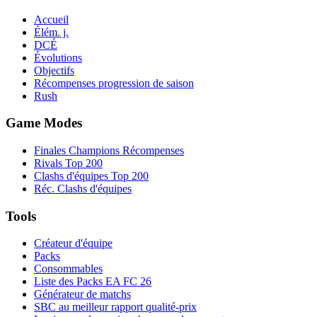
Accueil
Élém. j.
DCÉ
Évolutions
Objectifs
Récompenses progression de saison
Rush
Game Modes
Finales Champions Récompenses
Rivals Top 200
Clashs d'équipes Top 200
Réc. Clashs d'équipes
Tools
Créateur d'équipe
Packs
Consommables
Liste des Packs EA FC 26
Générateur de matchs
SBC au meilleur rapport qualité-prix