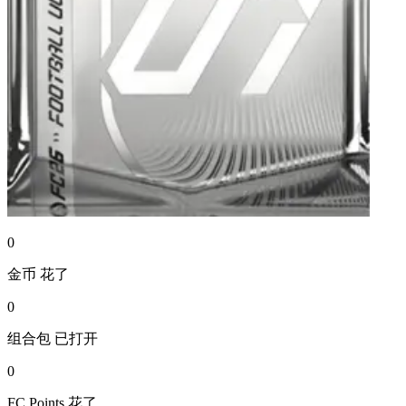
0
金币
花了
0
组合包
已打开
0
FC Points
花了