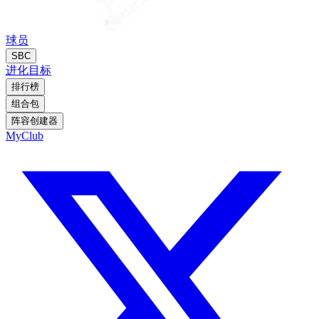
球员
SBC
进化
目标
排行榜
组合包
阵容创建器
MyClub