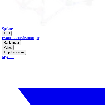
Spelare
TBU
Evolutioner
Målsättningar
Rankningar
Paket
Truppbyggaren
MyClub