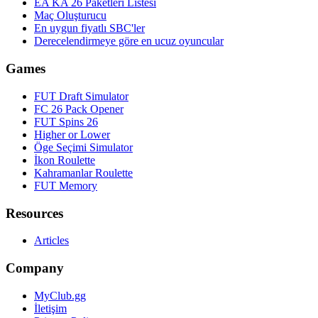
EA KA 26 Paketleri Listesi
Maç Oluşturucu
En uygun fiyatlı SBC'ler
Derecelendirmeye göre en ucuz oyuncular
Games
FUT Draft Simulator
FC 26 Pack Opener
FUT Spins 26
Higher or Lower
Öge Seçimi Simulator
İkon Roulette
Kahramanlar Roulette
FUT Memory
Resources
Articles
Company
MyClub.gg
İletişim