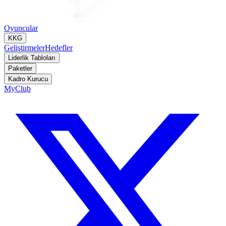
Oyuncular
KKG
Geliştirmeler
Hedefler
Liderlik Tabloları
Paketler
Kadro Kurucu
MyClub