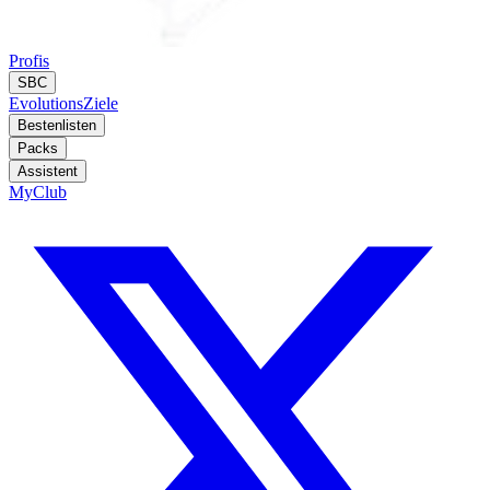
Profis
SBC
Evolutions
Ziele
Bestenlisten
Packs
Assistent
MyClub