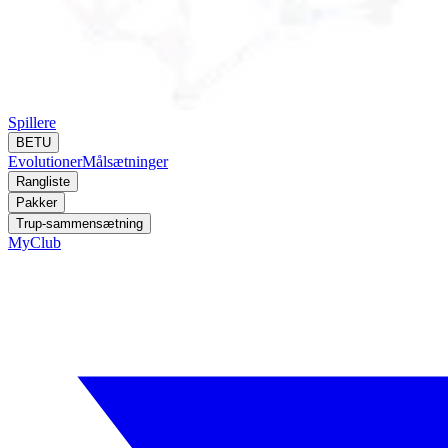
Spillere
BETU
Evolutioner
Målsætninger
Rangliste
Pakker
Trup-sammensætning
MyClub