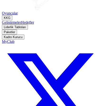
Oyuncular
KKG
Geliştirmeler
Hedefler
Liderlik Tabloları
Paketler
Kadro Kurucu
MyClub