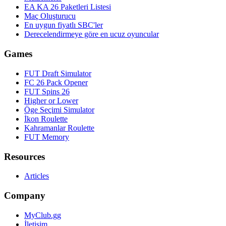
EA KA 26 Paketleri Listesi
Maç Oluşturucu
En uygun fiyatlı SBC'ler
Derecelendirmeye göre en ucuz oyuncular
Games
FUT Draft Simulator
FC 26 Pack Opener
FUT Spins 26
Higher or Lower
Öge Seçimi Simulator
İkon Roulette
Kahramanlar Roulette
FUT Memory
Resources
Articles
Company
MyClub.gg
İletişim