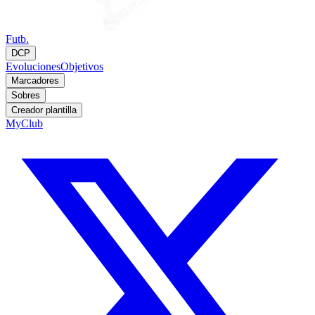
Futb.
DCP
Evoluciones
Objetivos
Marcadores
Sobres
Creador plantilla
MyClub