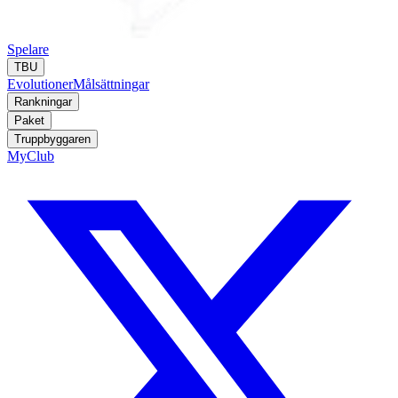
Spelare
TBU
Evolutioner
Målsättningar
Rankningar
Paket
Truppbyggaren
MyClub