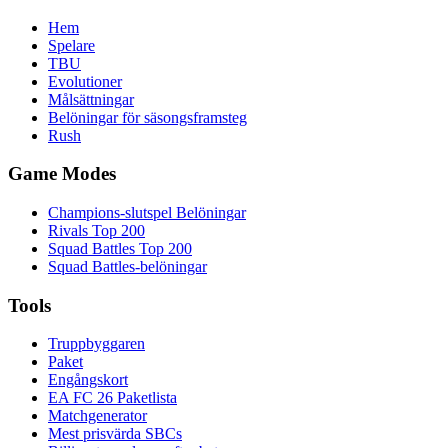
Hem
Spelare
TBU
Evolutioner
Målsättningar
Belöningar för säsongsframsteg
Rush
Game Modes
Champions-slutspel Belöningar
Rivals Top 200
Squad Battles Top 200
Squad Battles-belöningar
Tools
Truppbyggaren
Paket
Engångskort
EA FC 26 Paketlista
Matchgenerator
Mest prisvärda SBCs