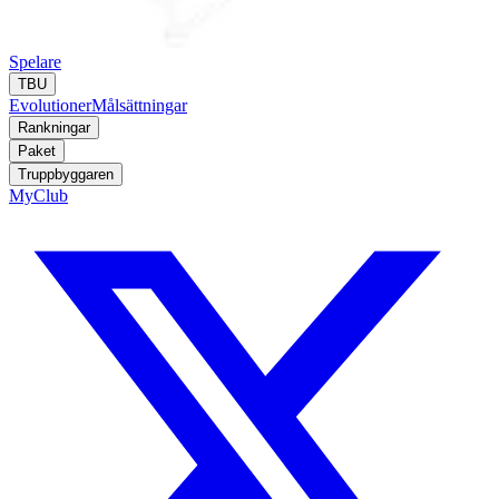
Spelare
TBU
Evolutioner
Målsättningar
Rankningar
Paket
Truppbyggaren
MyClub