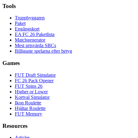
Tools
Truppbyggaren
Paket
Engångskort
EA FC 26 Paketlista
Matchgenerator
Mest prisvärda SBCs
Billigaste spelarna efter betyg
Games
FUT Draft Simulator
FC 26 Pack Opener
FUT Spins 26
Higher or Lower
Kortval Simulator
Ikon Roulette
Hjältar Roulette
FUT Memory
Resources
Articles