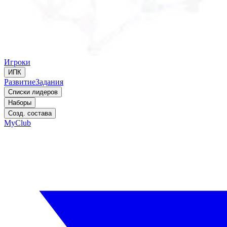
Игроки
ИПК
Развитие
Задания
Списки лидеров
Наборы
Созд. состава
MyClub