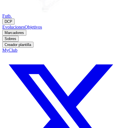
Futb.
DCP
Evoluciones
Objetivos
Marcadores
Sobres
Creador plantilla
MyClub