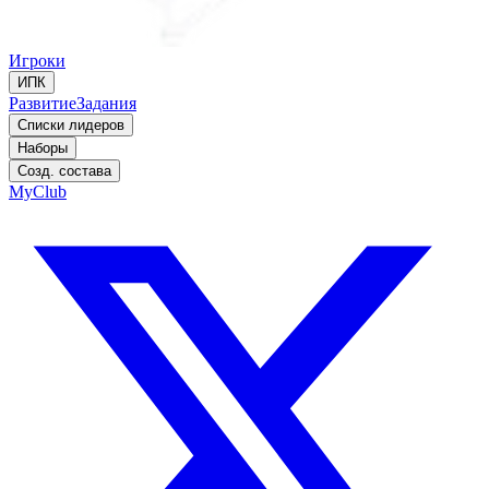
Игроки
ИПК
Развитие
Задания
Списки лидеров
Наборы
Созд. состава
MyClub