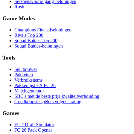
Seizoensvooruitgang-beloningen
Rush
Game Modes
Champions Finals Beloningen
Rivals Top 200
Squad Battles Top 200
Squad Battles-beloningen
Tools
Sel. bouwer
Pakketten
Verbruiksitems
Pakkenlijst EA FC 26
Matchgenerator
SBC's met de beste prijs-kwaliteitverhouding
Goedkoopste spelers volgens rating
Games
FUT Draft Simulator
FC 26 Pack Opener