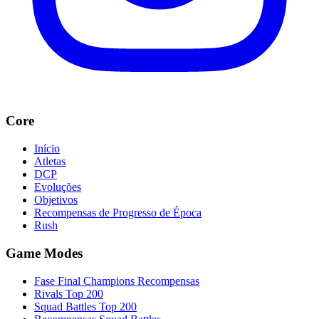
Core
Início
Atletas
DCP
Evoluções
Objetivos
Recompensas de Progresso de Época
Rush
Game Modes
Fase Final Champions Recompensas
Rivals Top 200
Squad Battles Top 200