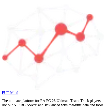
FUT Mind
The ultimate platform for EA FC
26
Ultimate Team. Track players,
use our AI SBC Solver, and stay ahead with real-time data and tools.