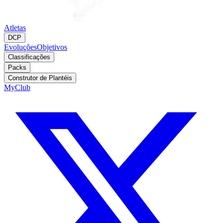
Atletas
DCP
Evoluções
Objetivos
Classificações
Packs
Construtor de Plantéis
MyClub