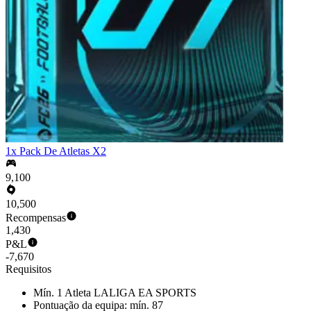
1x Pack De Atletas X2
9,100
10,500
Recompensas
1,430
P&L
-7,670
Requisitos
Mín. 1 Atleta LALIGA EA SPORTS
Pontuação da equipa: mín. 87