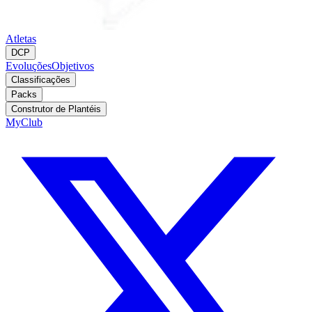
Atletas
DCP
Evoluções
Objetivos
Classificações
Packs
Construtor de Plantéis
MyClub