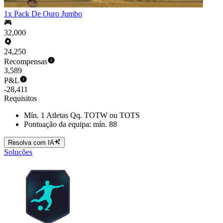
1x Pack De Ouro Jumbo
32,000
24,250
Recompensas
3,589
P&L
-28,411
Requisitos
Mín. 1 Atletas Qq. TOTW ou TOTS
Pontuação da equipa: mín. 88
Resolva com IA
Soluções