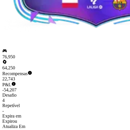
76,950
64,250
Recompensas
22,743
P&L
-54,207
Desafio
4
Repetível
-
Expira em
Expirou
Atualiza Em