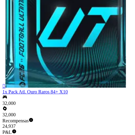

1x Pack Atl. Ouro Raros 84+ X10
32,000
32,000
Recompensas
24,937
P&L