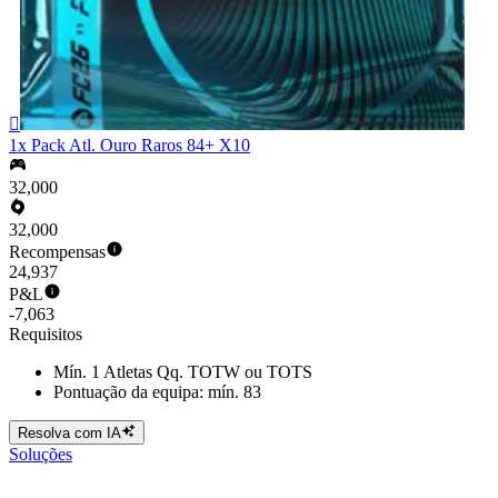

1x Pack Atl. Ouro Raros 84+ X10
32,000
32,000
Recompensas
24,937
P&L
-7,063
Requisitos
Mín. 1 Atletas Qq. TOTW ou TOTS
Pontuação da equipa: mín. 83
Resolva com IA
Soluções