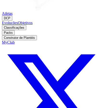
Atletas
DCP
Evoluções
Objetivos
Classificações
Packs
Construtor de Plantéis
MyClub