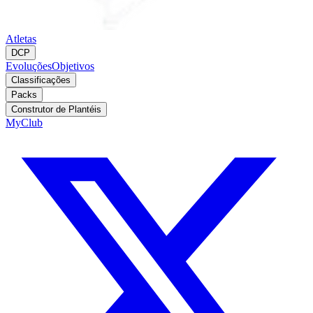
Atletas
DCP
Evoluções
Objetivos
Classificações
Packs
Construtor de Plantéis
MyClub