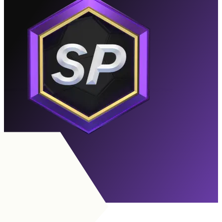
O Feiticeiro
Expirou
Para Objetivos
EE
|
Extrema
+
MCO
|
N.º 10 Clássica
+
+