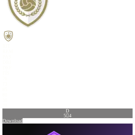
RIT
REM
PAS
DRI
DEF
FÍS
76
73
85
80
30
70
D
5

4
Download