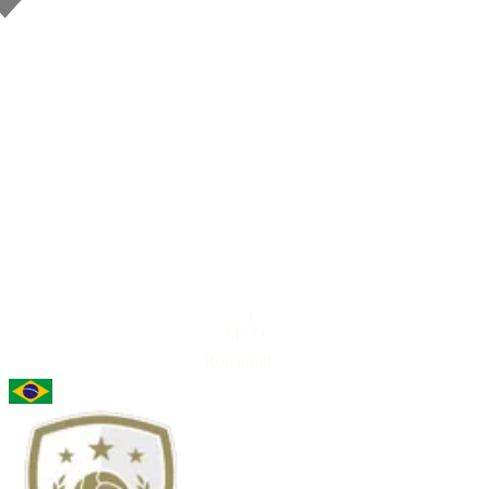
74
MCO
Ronaldinho