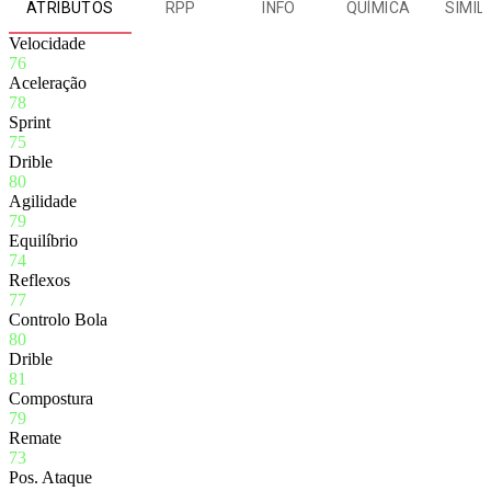
ATRIBUTOS
RPP
INFO
QUÍMICA
SIMIL
Velocidade
76
Aceleração
78
Sprint
75
Drible
80
Agilidade
79
Equilíbrio
74
Reflexos
77
Controlo Bola
80
Drible
81
Compostura
79
Remate
73
Pos. Ataque