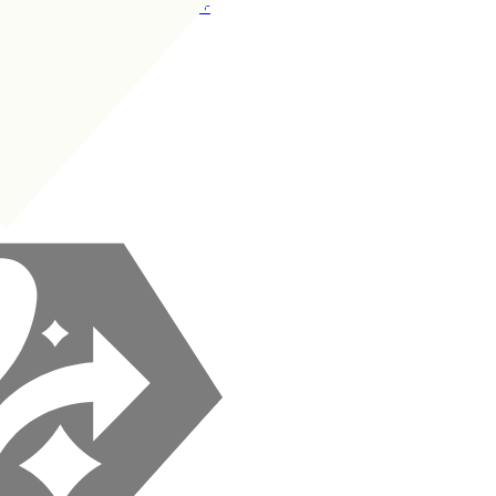
EE
|
Distribuidora Aberta
+
+