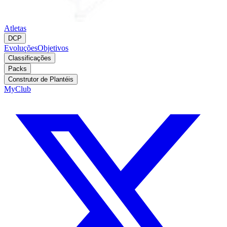
Atletas
DCP
Evoluções
Objetivos
Classificações
Packs
Construtor de Plantéis
MyClub