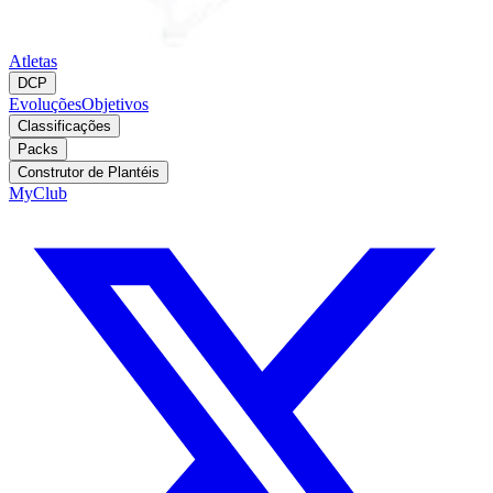
Atletas
DCP
Evoluções
Objetivos
Classificações
Packs
Construtor de Plantéis
MyClub