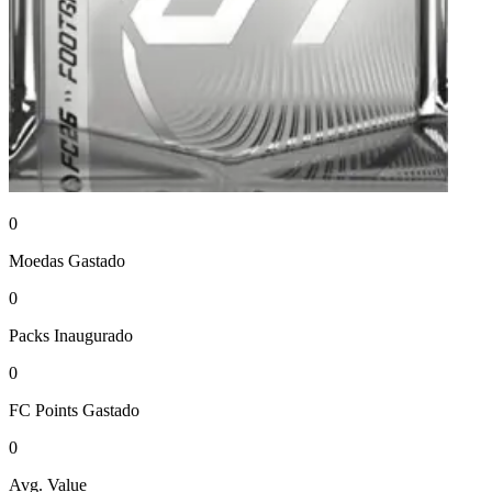
0
Moedas
Gastado
0
Packs
Inaugurado
0
FC Points
Gastado
0
Avg. Value