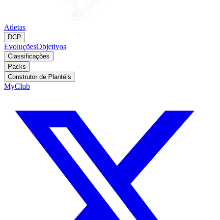
Atletas
DCP
Evoluções
Objetivos
Classificações
Packs
Construtor de Plantéis
MyClub