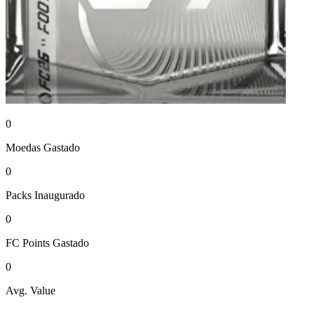
0
Moedas
Gastado
0
Packs
Inaugurado
0
FC Points
Gastado
0
Avg. Value