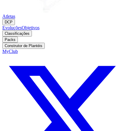
Atletas
DCP
Evoluções
Objetivos
Classificações
Packs
Construtor de Plantéis
MyClub