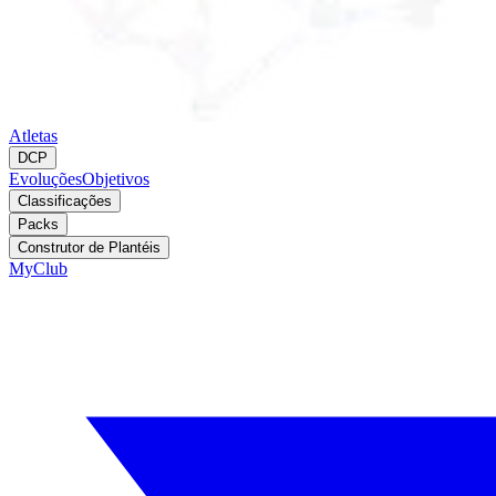
Atletas
DCP
Evoluções
Objetivos
Classificações
Packs
Construtor de Plantéis
MyClub