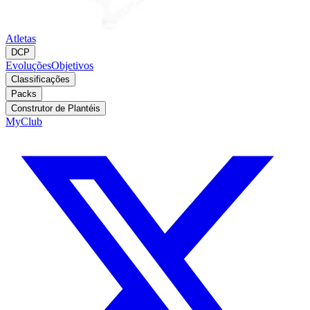
Atletas
DCP
Evoluções
Objetivos
Classificações
Packs
Construtor de Plantéis
MyClub