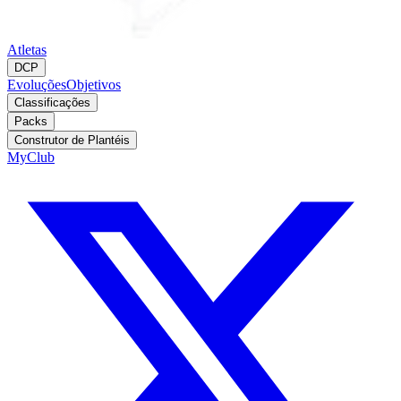
Atletas
DCP
Evoluções
Objetivos
Classificações
Packs
Construtor de Plantéis
MyClub