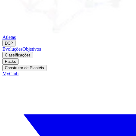
Atletas
DCP
Evoluções
Objetivos
Classificações
Packs
Construtor de Plantéis
MyClub