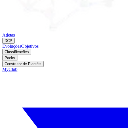
Atletas
DCP
Evoluções
Objetivos
Classificações
Packs
Construtor de Plantéis
MyClub