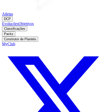
Atletas
DCP
Evoluções
Objetivos
Classificações
Packs
Construtor de Plantéis
MyClub