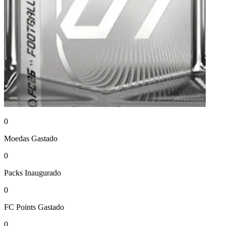
0
Moedas
Gastado
0
Packs
Inaugurado
0
FC Points
Gastado
0