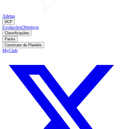
Atletas
DCP
Evoluções
Objetivos
Classificações
Packs
Construtor de Plantéis
MyClub