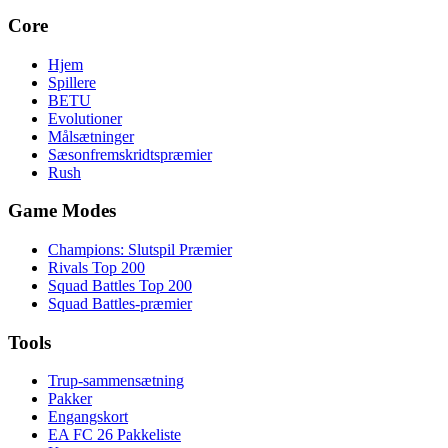
Core
Hjem
Spillere
BETU
Evolutioner
Målsætninger
Sæsonfremskridtspræmier
Rush
Game Modes
Champions: Slutspil Præmier
Rivals Top 200
Squad Battles Top 200
Squad Battles-præmier
Tools
Trup-sammensætning
Pakker
Engangskort
EA FC 26 Pakkeliste