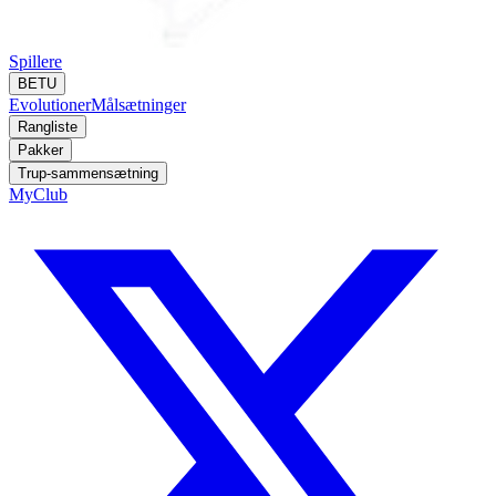
Spillere
BETU
Evolutioner
Målsætninger
Rangliste
Pakker
Trup-sammensætning
MyClub