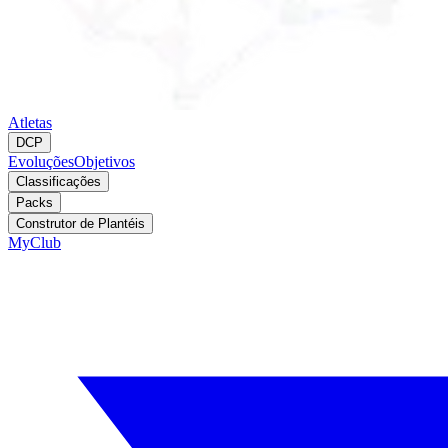
Atletas
DCP
Evoluções
Objetivos
Classificações
Packs
Construtor de Plantéis
MyClub