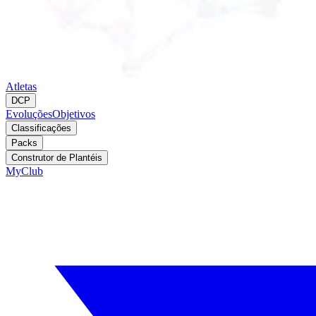
Atletas
DCP
Evoluções
Objetivos
Classificações
Packs
Construtor de Plantéis
MyClub