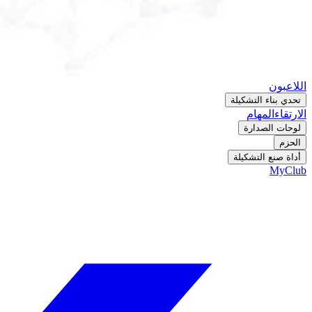
اللاعبون
تحدي بناء التشكيلة
الارتقاء
المهام
لوحات الصدارة
الحزم
أداة صنع التشكيلة
MyClub