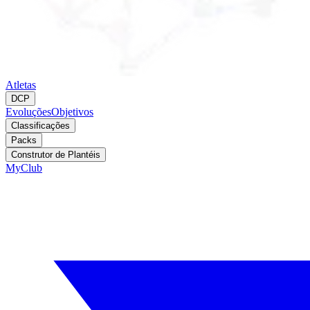
Atletas
DCP
Evoluções
Objetivos
Classificações
Packs
Construtor de Plantéis
MyClub