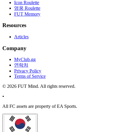
Icon Roulette
영웅 Roulette
FUT Memory
Resources
Articles
Company
MyClub.gg
연락처
Privacy Policy
Terms of Service
©
2026
FUT Mind. All rights reserved.
•
All
FC
assets are property of EA Sports.