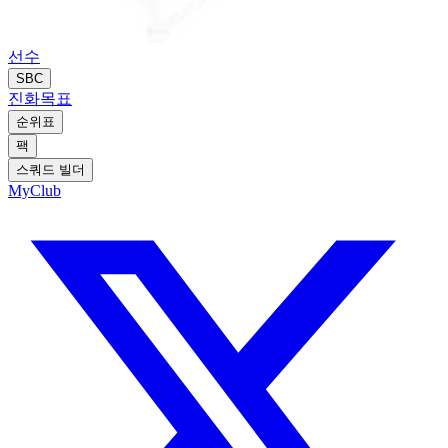
선수
SBC
진화
목표
순위표
팩
스쿼드 빌더
MyClub