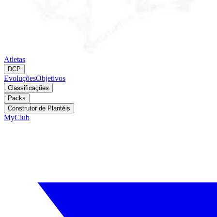
Atletas
DCP
Evoluções
Objetivos
Classificações
Packs
Construtor de Plantéis
MyClub