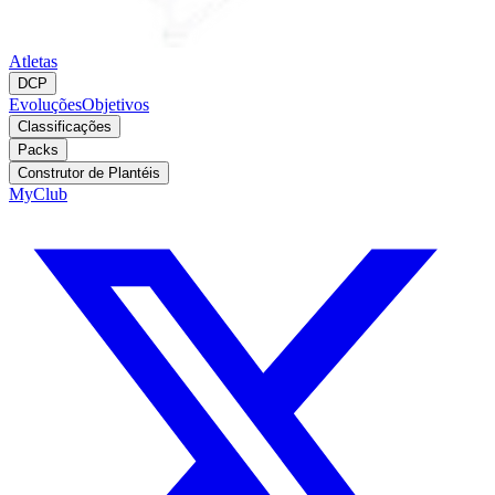
Atletas
DCP
Evoluções
Objetivos
Classificações
Packs
Construtor de Plantéis
MyClub