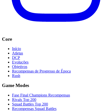
Core
Início
Atletas
DCP
Evoluções
Objetivos
Recompensas de Progresso de Época
Rush
Game Modes
Fase Final Champions Recompensas
Rivals Top 200
Squad Battles Top 200
Recompensas Squad Battles