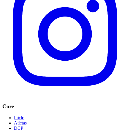
Core
Início
Atletas
DCP