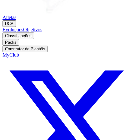
Atletas
DCP
Evoluções
Objetivos
Classificações
Packs
Construtor de Plantéis
MyClub