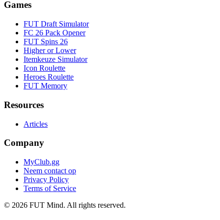
Games
FUT Draft Simulator
FC 26 Pack Opener
FUT Spins 26
Higher or Lower
Itemkeuze Simulator
Icon Roulette
Heroes Roulette
FUT Memory
Resources
Articles
Company
MyClub.gg
Neem contact op
Privacy Policy
Terms of Service
©
2026
FUT Mind. All rights reserved.