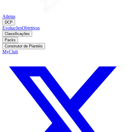
Atletas
DCP
Evoluções
Objetivos
Classificações
Packs
Construtor de Plantéis
MyClub