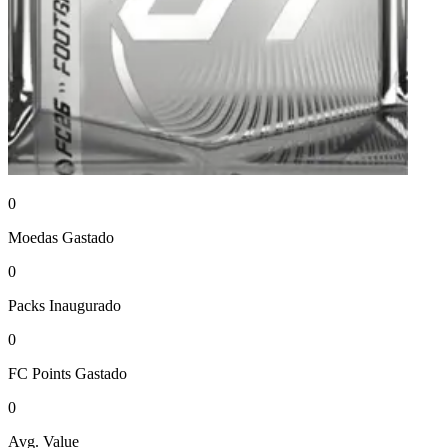
0
Moedas
Gastado
0
Packs
Inaugurado
0
FC Points
Gastado
0
Avg. Value