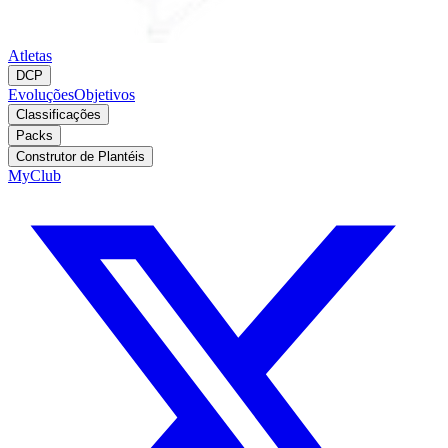
Atletas
DCP
Evoluções
Objetivos
Classificações
Packs
Construtor de Plantéis
MyClub